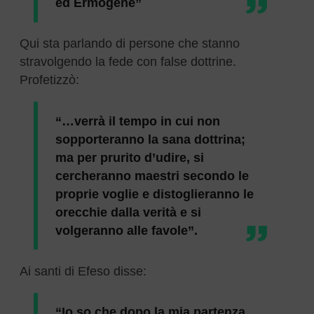
ed Ermogene”
Qui sta parlando di persone che stanno
stravolgendo la fede con false dottrine.
Profetizzò:
“…verrà il tempo in cui non
sopporteranno la sana dottrina;
ma per prurito d’udire, si
cercheranno maestri secondo le
proprie voglie e distoglieranno le
orecchie dalla verità e si
volgeranno alle favole”.
Ai santi di Efeso disse:
“Io so che dopo la mia partenza