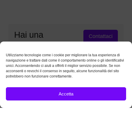
Hai una
Contattaci
domanda?
Utilizziamo tecnologie come i cookie per migliorare la tua esperienza di
navigazione e trattare dati come il comportamento online o gli identificativi
unici. Acconsentendo ci aiuti a offrirti il miglior servizio possibile. Se non
acconsenti o revochi il consenso in seguito, alcune funzionalità del sito
potrebbero non funzionare correttamente.
Accetta
Tutti i diritti riservati. piufede.org è uníniziativa
mondiale indipendente guidata da membri fedeli
de La Chiesa di Gesù Cristo dei Santi degli
Ultimi Giorni.
Questo non è il sito web ufficiale della suddetta