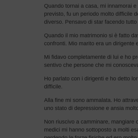
Quando tornai a casa, mi innamorai e
previsto, fu un periodo molto difficil
diverso. Pensavo di star facendo tutto
Quando il mio matrimonio si è fatto davv
confronti. Mio marito era un dirigente
Mi fidavo completamente di lui e ho p
sentivo che persone che mi conosceva
Ho parlato con i dirigenti e ho detto l
difficile.
Alla fine mi sono ammalata. Ho attrave
uno stato di depressione e ansia molt
Non riuscivo a camminare, mangiare o 
medici mi hanno sottoposto a molti e
perdendo le forze fisiche ed ero molt