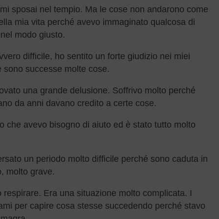
 mi sposai nel tempio. Ma le cose non andarono come
e della mia vita perché avevo immaginato qualcosa di
 nel modo giusto.
ero difficile, ho sentito un forte giudizio nei miei
 e sono successe molte cose.
rovato una grande delusione. Soffrivo molto perché
no da anni davano credito a certe cose.
oro che avevo bisogno di aiuto ed è stato tutto molto
rsato un periodo molto difficile perché sono caduta in
o, molto grave.
respirare. Era una situazione molto complicata. I
sami per capire cosa stesse succedendo perché stavo
o magra.