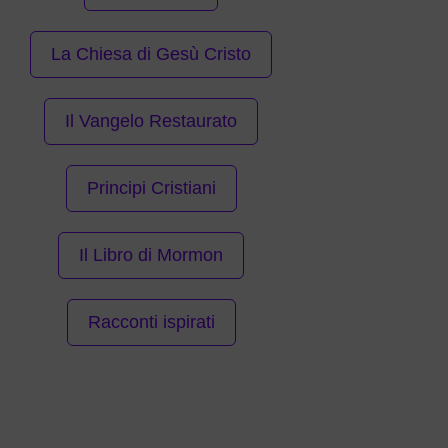
La Chiesa di Gesù Cristo
Il Vangelo Restaurato
Principi Cristiani
Il Libro di Mormon
Racconti ispirati