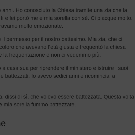
anni. Ho conosciuto la Chiesa tramite una zia che la
lì e lei portò me e mia sorella con sè. Ci piacque molto.
eravamo molto emozionate.
l permesso per il nostro battesimo. Mia zia, che ci
oloro che avevano l’età giusta e frequentò la chiesa
pe la frequentazione e non ci vedemmo più.
a casa sua per riprendere il ministero e istruire i suoi
re battezzati. Io avevo sedici anni e ricominciai a
a, dissi di sì, che volevo essere battezzata. Questa volta
e mia sorella fummo battezzate.
ne