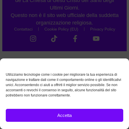
de La Chiesa di Gesù Cristo dei Santi degli
Ultimi Giorni.
Questo non è il sito web ufficiale della suddetta
organizzazione religiosa.
Contattaci
Cookie Policy (EU)
Privacy Policy
Utilizziamo tecnologie come i cookie per migliorare la tua esperienza di
navigazione e trattare dati come il comportamento online o gli identificativi
unici. Acconsentendo ci aiuti a offrirti il miglior servizio possibile. Se non
acconsenti o revochi il consenso in seguito, alcune funzionalità del sito
potrebbero non funzionare correttamente.
Accetta