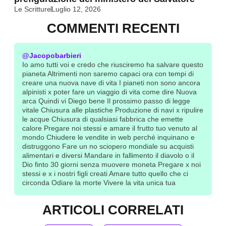
Le Scritture
Luglio 12, 2026
COMMENTI RECENTI
@Jacopobarbieri
Io amo tutti voi e credo che riusciremo ha salvare questo
pianeta Altrimenti non saremo capaci ora con tempi di
creare una nuova nave di vita I pianeti non sono ancora
alpinisti x poter fare un viaggio di vita come dire Nuova
arca Quindi vi Diego bene Il prossimo passo di legge
vitale Chiusura alle plastiche Produzione di navi x ripulire
le acque Chiusura di qualsiasi fabbrica che emette
calore Pregare noi stessi e amare il frutto tuo venuto al
mondo Chiudere le vendite in web perché inquinano e
distruggono Fare un no sciopero mondiale su acquisti
alimentari e diversi Mandare in fallimento il diavolo o il
Dio finto 30 giorni senza muovere moneta Pregare x noi
stessi e x i nostri figli creati Amare tutto quello che ci
circonda Odiare la morte Vivere la vita unica tua
ARTICOLI CORRELATI