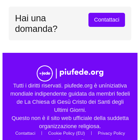
Hai una
Contattaci
domanda?
Tutti i diritti riservati. piufede.org è uníniziativa
mondiale indipendente guidata da membri fedeli
de La Chiesa di Gesù Cristo dei Santi degli
Ultimi Giorni.
Questo non è il sito web ufficiale della suddetta
organizzazione religiosa.
Contattaci
Cookie Policy (EU)
Privacy Policy