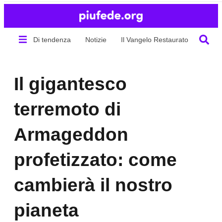
Di tendenza
Notizie
Il Vangelo Restaurato
Chi s
Il gigantesco
terremoto di
Armageddon
profetizzato: come
cambierà il nostro
pianeta