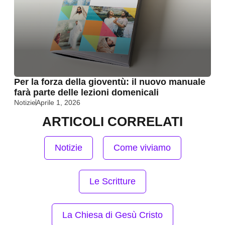
Per la forza della gioventù: il nuovo manuale
farà parte delle lezioni domenicali
Notizie
Aprile 1, 2026
ARTICOLI CORRELATI
Notizie
Come viviamo
Le Scritture
La Chiesa di Gesù Cristo