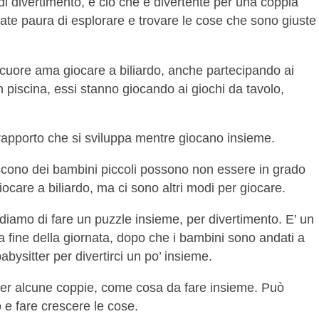
di divertimento, e ciò che è divertente per una coppia
ate paura di esplorare e trovare le cose che sono giuste
 cuore ama giocare a biliardo, anche partecipando ai
piscina, essi stanno giocando ai giochi da tavolo,
o rapporto che si sviluppa mentre giocano insieme.
scono dei bambini piccoli possono non essere in grado
ocare a biliardo, ma ci sono altri modi per giocare.
cidiamo di fare un puzzle insieme, per divertimento. E’ un
la fine della giornata, dopo che i bambini sono andati a
ysitter per divertirci un po’ insieme.
 per alcune coppie, come cosa da fare insieme. Può
 e fare crescere le cose.