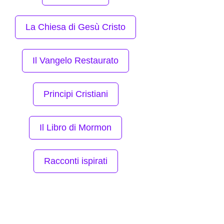
La Chiesa di Gesù Cristo
Il Vangelo Restaurato
Principi Cristiani
Il Libro di Mormon
Racconti ispirati