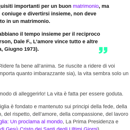
uisiti importanti per un buon
matrimonio
, ma
coniuge e divertirsi insieme, non deve
to in un matrimonio.
abbiano il tempo insieme per il reciproco
rson, Dale F., L’amore vince tutto e altre
a, Giugno 1973).
. Ridere fa bene all’anima. Se riuscite a ridere di voi
importa quanto imbarazzante sia), la vita sembra solo un
n modo di alleggerirlo! La vita è fatta per essere goduta.
glia è fondato e mantenuto sui principi della fede, della
, del rispetto, dell’amore, della compassione, del lavoro
glia: Un proclama al mondo
, La Prima Presidenza e
di Gesù Cristo dei Santi degli Ultimi Giorni
).