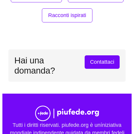
Racconti ispirati
Hai una
Contattaci
domanda?
Tutti i diritti riservati. piufede.org è uníniziativa
mondiale indipendente guidata da membri fedeli